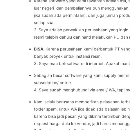
Karena software yang kami tawarkan adalah asli, s
luar negeri dan pembeliannya pun menggunakan Dol
jika sudah ada permintaan). dan juga jumlah prod
setiap saat
2. Saya adalah perwakilan perusahaan yang ingi
resmi telebih dahulu dan nanti melakukan PO dan 
BISA
. Karena perusahaan kami berbentuk PT yang 
banyak proyek untuk instansi resmi.
3. Saya mau beli software di internet. Apakah nant
Sebagian besar software yang kami supply memiliki
subscription/ online.
4. Saya sudah menghubungi via email/ WA, tapi 
Kami selalu berusaha memberikan pelayanan terba
folder spam, untuk WA jika tidak ada balasan lebih 
karena bisa jadi pesan yang dikirim tertimbun den
request harga dulu ke vendor, jadi harus menungg