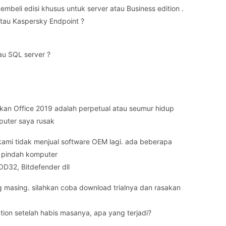
mbeli edisi khusus untuk server atau Business edition .
atau Kaspersky Endpoint ?
tau SQL server ?
gkan Office 2019 adalah perpetual atau seumur hidup
puter saya rusak
kami tidak menjual software OEM lagi. ada beberapa
k pindah komputer
OD32, Bitdefender dll
asing. silahkan coba download trialnya dan rasakan
tion setelah habis masanya, apa yang terjadi?