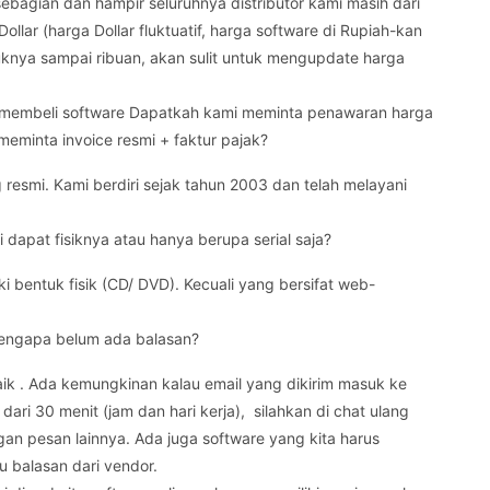
ebagian dan hampir seluruhnya distributor kami masih dari
lar (harga Dollar fluktuatif, harga software di Rupiah-kan
uknya sampai ribuan, akan sulit untuk mengupdate harga
n membeli software Dapatkah kami meminta penawaran harga
meminta invoice resmi + faktur pajak?
resmi. Kami berdiri sejak tahun 2003 dan telah melayani
i dapat fisiknya atau hanya berupa serial saja?
 bentuk fisik (CD/ DVD). Kecuali yang bersifat web-
mengapa belum ada balasan?
ik . Ada kemungkinan kalau email yang dikirim masuk ke
dari 30 menit (jam dan hari kerja), silahkan di chat ulang
gan pesan lainnya. Ada juga software yang kita harus
u balasan dari vendor.